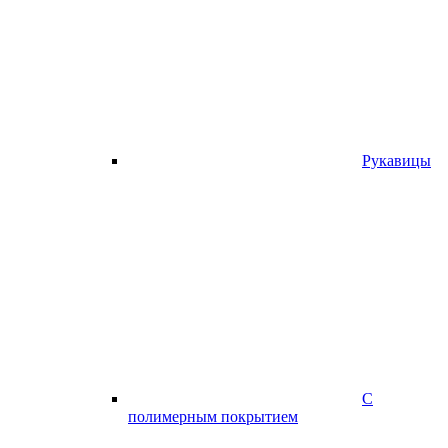
Рукавицы
С
полимерным покрытием