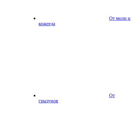
От моли и
кожееда
От
грызунов