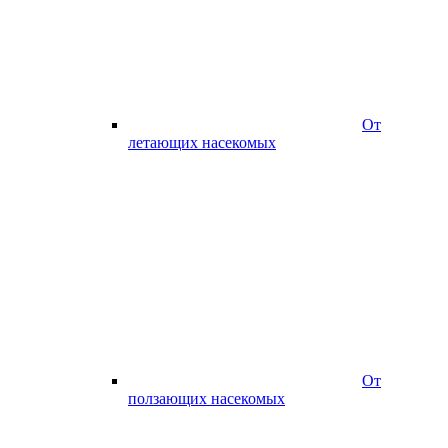
От
летающих насекомых
От
ползающих насекомых