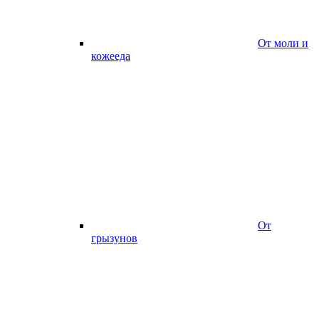
От моли и
кожееда
От
грызунов