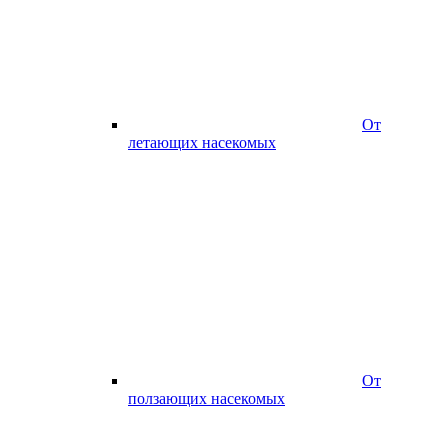
От
летающих насекомых
От
ползающих насекомых