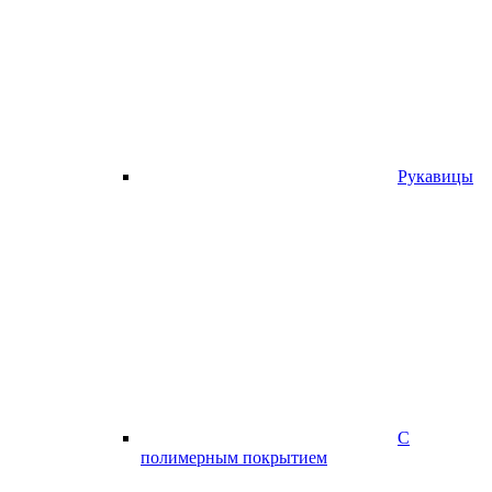
Рукавицы
С
полимерным покрытием