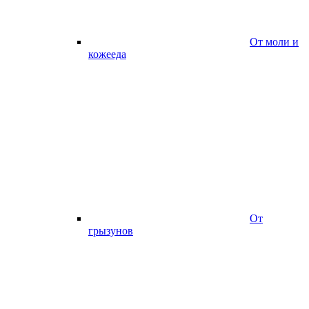
От моли и
кожееда
От
грызунов