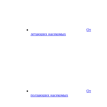
От
летающих насекомых
От
ползающих насекомых