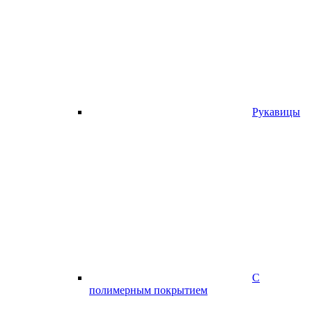
Рукавицы
С
полимерным покрытием