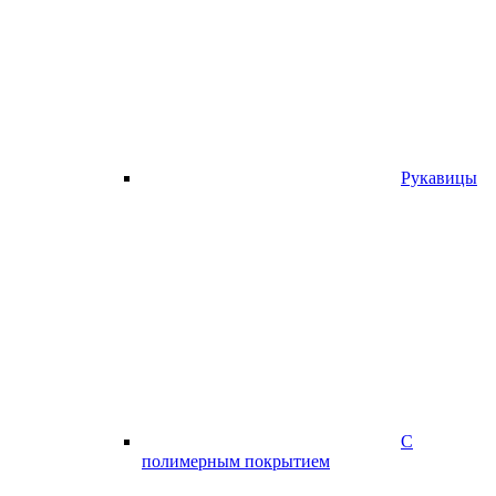
Рукавицы
С
полимерным покрытием