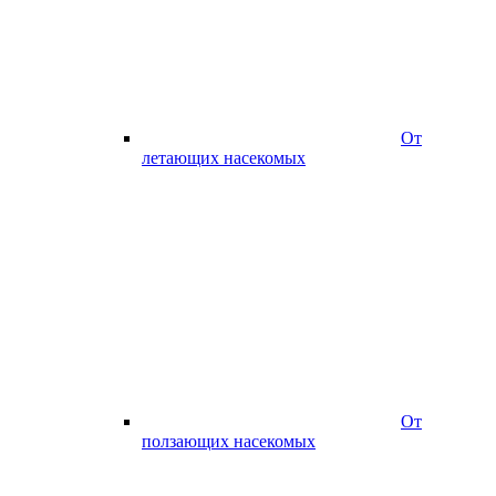
От
летающих насекомых
От
ползающих насекомых