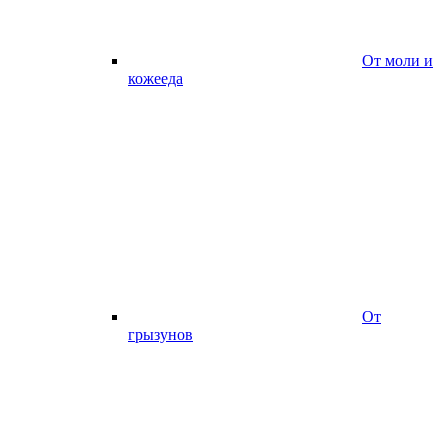
От моли и
кожееда
От
грызунов