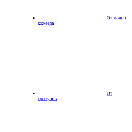
От моли и
кожееда
От
грызунов