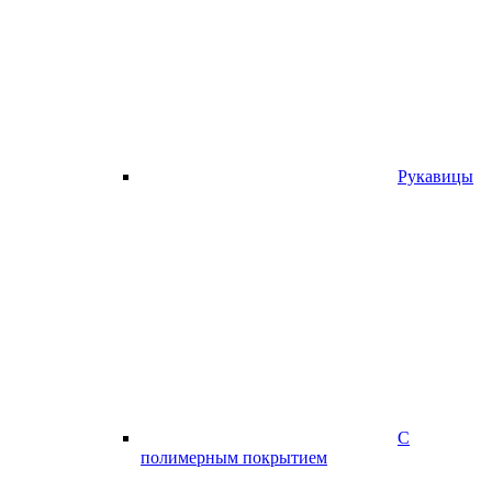
Рукавицы
С
полимерным покрытием