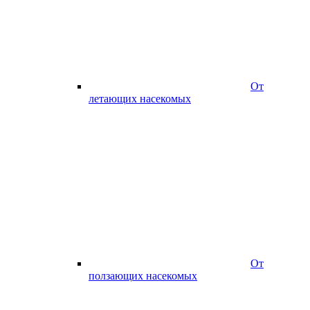
От
летающих насекомых
От
ползающих насекомых