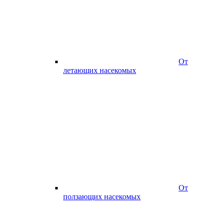
От
летающих насекомых
От
ползающих насекомых