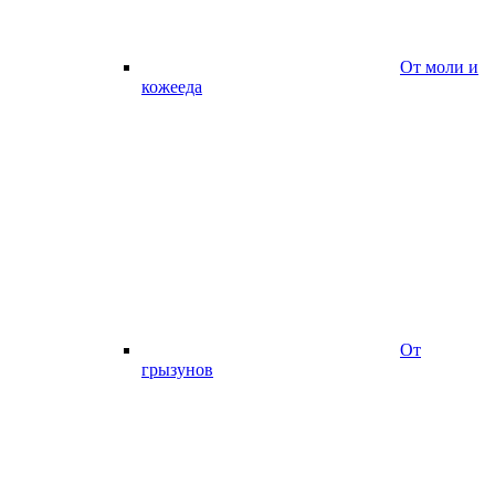
От моли и
кожееда
От
грызунов