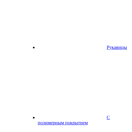
Рукавицы
С
полимерным покрытием