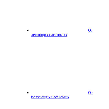
От
летающих насекомых
От
ползающих насекомых