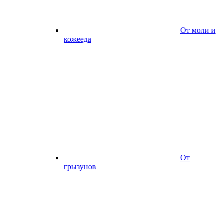
От моли и
кожееда
От
грызунов