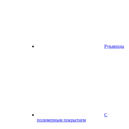
Рукавицы
С
полимерным покрытием