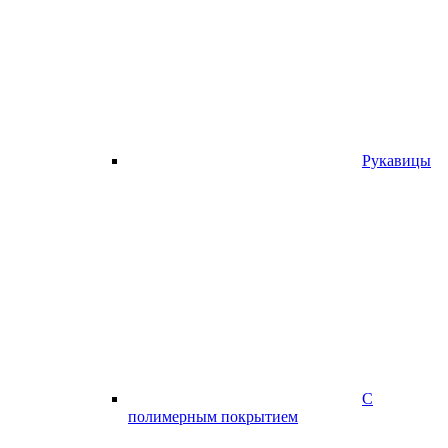
Рукавицы
С
полимерным покрытием