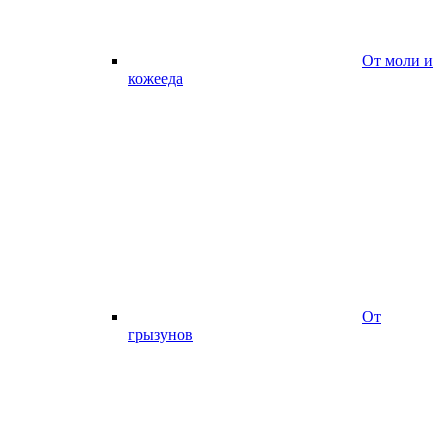
От моли и
кожееда
От
грызунов