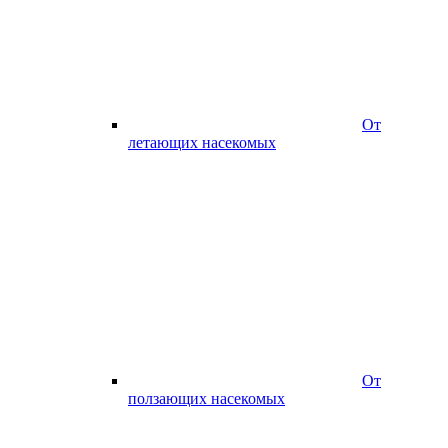
От
летающих насекомых
От
ползающих насекомых