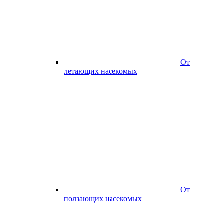
От
летающих насекомых
От
ползающих насекомых