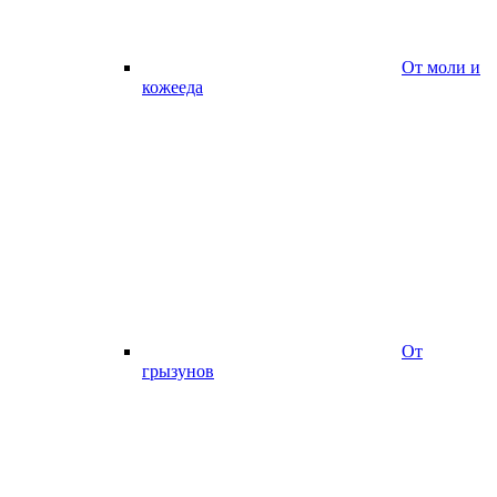
От моли и
кожееда
От
грызунов