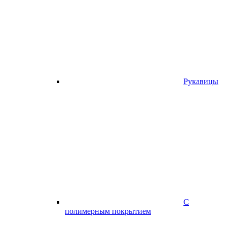
Рукавицы
С
полимерным покрытием