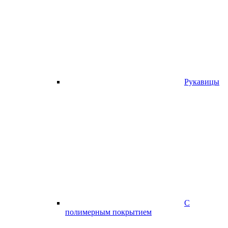
Рукавицы
С
полимерным покрытием