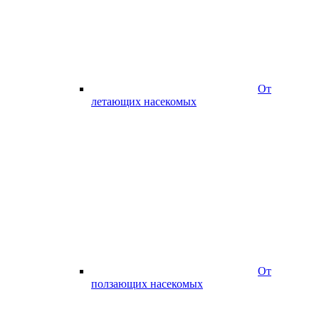
От
летающих насекомых
От
ползающих насекомых