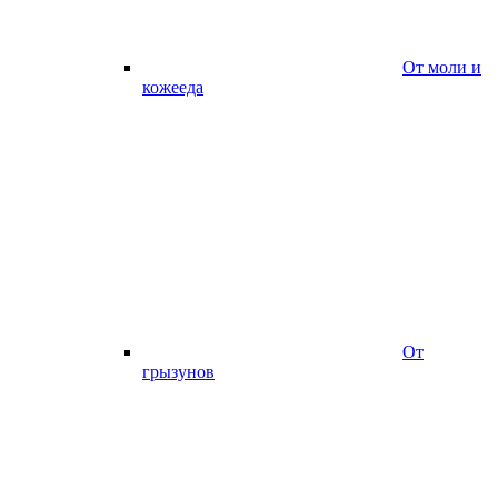
От моли и
кожееда
От
грызунов