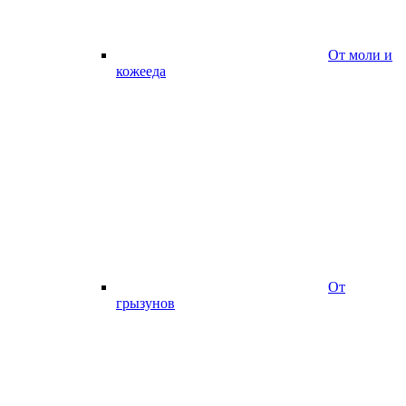
От моли и
кожееда
От
грызунов