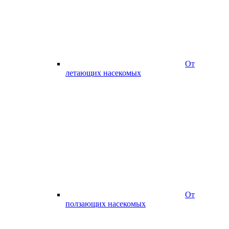
От
летающих насекомых
От
ползающих насекомых