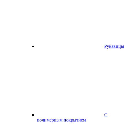
Рукавицы
С
полимерным покрытием