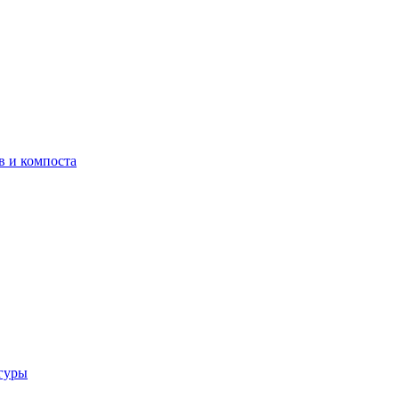
в и компоста
гуры