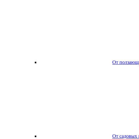
От ползающ
От садовых 