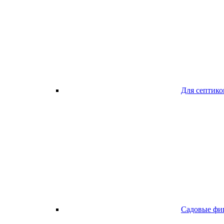
Для септико
Садовые фи