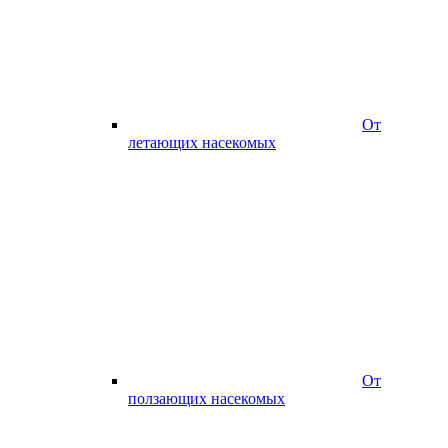
От
летающих насекомых
От
ползающих насекомых