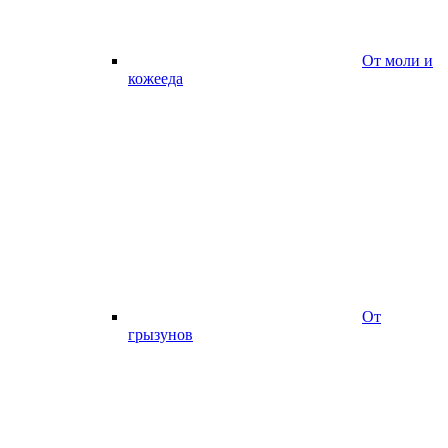
От моли и
кожееда
От
грызунов