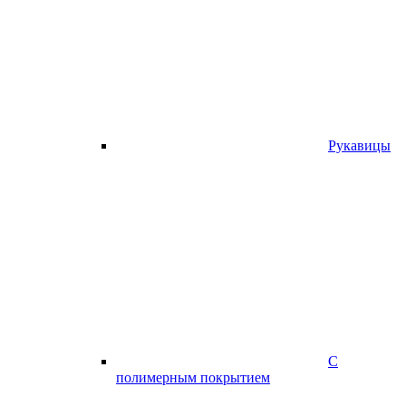
Рукавицы
С
полимерным покрытием