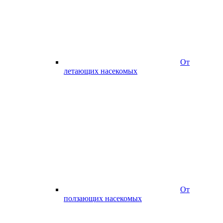
От
летающих насекомых
От
ползающих насекомых