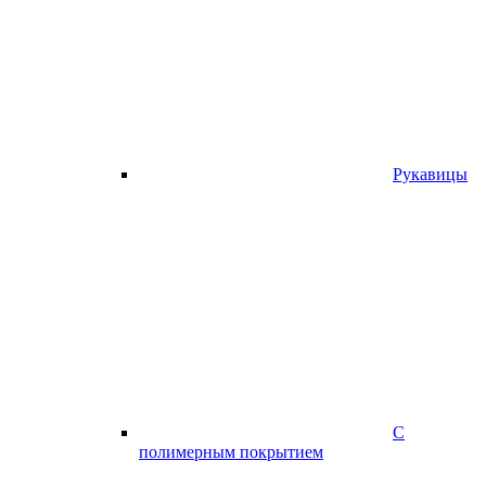
Рукавицы
С
полимерным покрытием