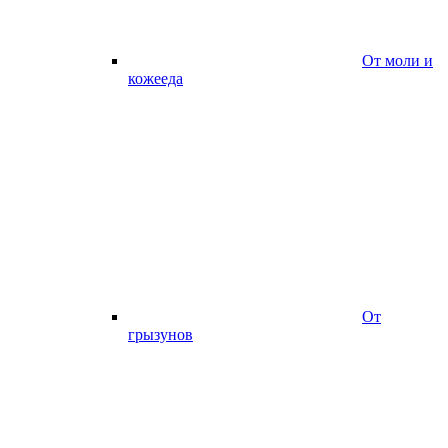
От моли и
кожееда
От
грызунов