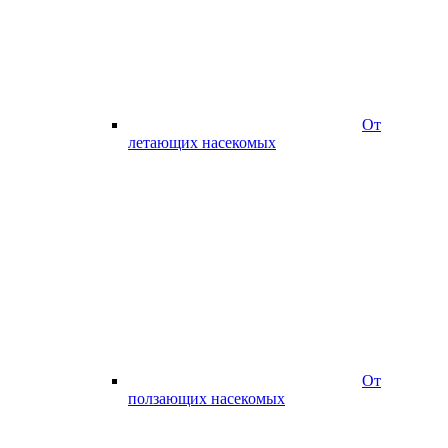
От
летающих насекомых
От
ползающих насекомых