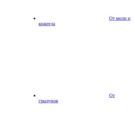
От моли и
кожееда
От
грызунов