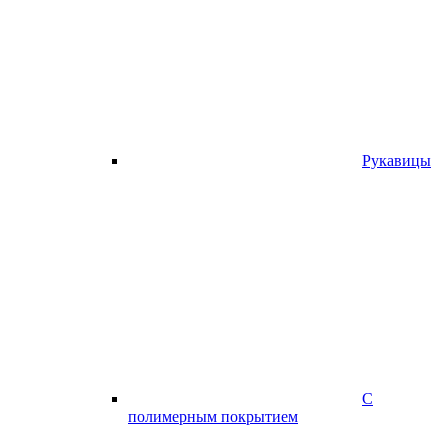
Рукавицы
С
полимерным покрытием