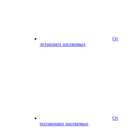
От
летающих насекомых
От
ползающих насекомых