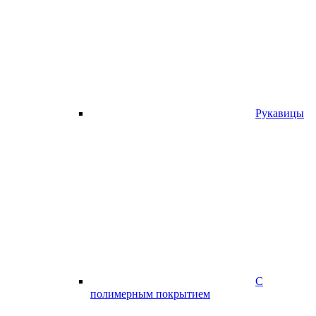
Рукавицы
С
полимерным покрытием