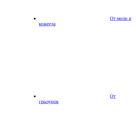
От моли и
кожееда
От
грызунов