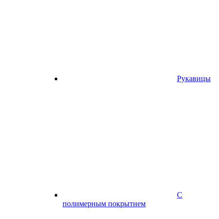
Рукавицы
С
полимерным покрытием