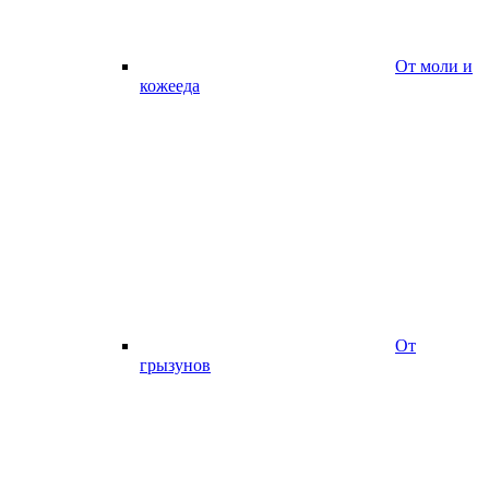
От моли и
кожееда
От
грызунов