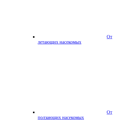
От
летающих насекомых
От
ползающих насекомых