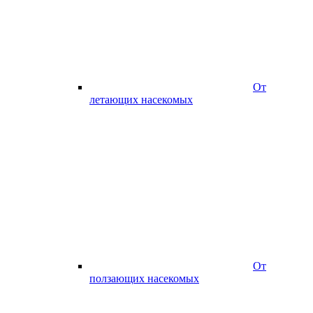
От
летающих насекомых
От
ползающих насекомых