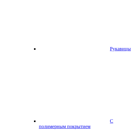
Рукавицы
С
полимерным покрытием