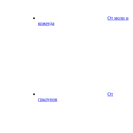
От моли и
кожееда
От
грызунов