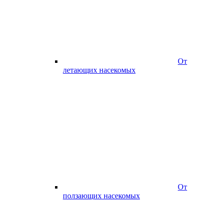
От
летающих насекомых
От
ползающих насекомых