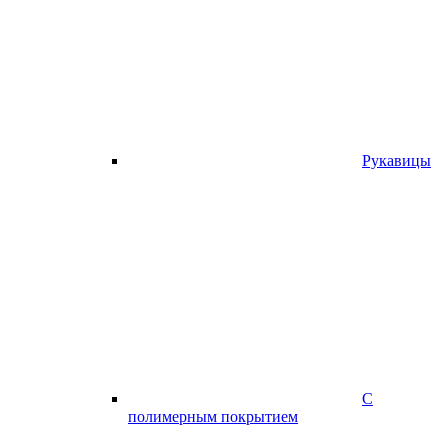
Рукавицы
С
полимерным покрытием