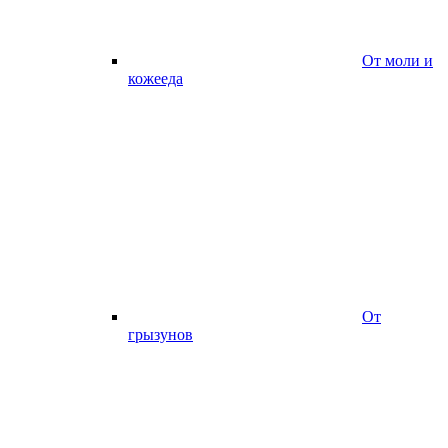
От моли и
кожееда
От
грызунов