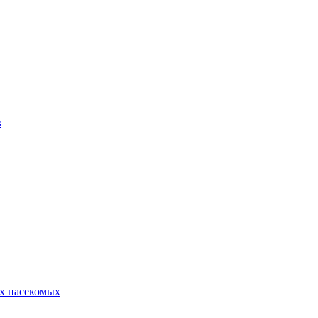
в
х насекомых