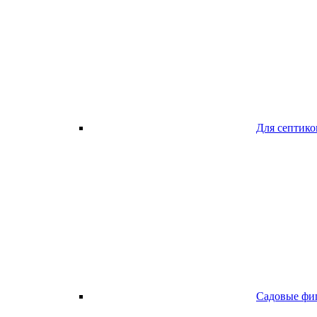
Для септико
Садовые фи