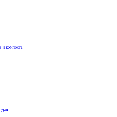
в и компоста
гуры