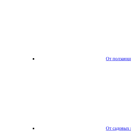
От ползающ
От садовых 