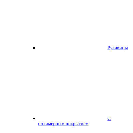
Рукавицы
С
полимерным покрытием