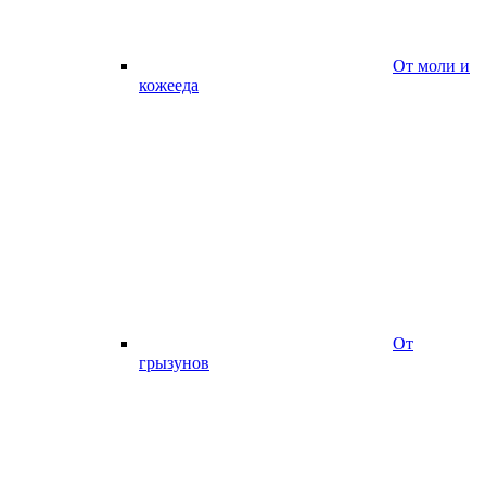
От моли и
кожееда
От
грызунов