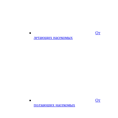
От
летающих насекомых
От
ползающих насекомых