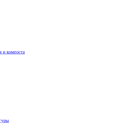
в и компоста
гуры