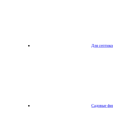
Для септико
Садовые фи