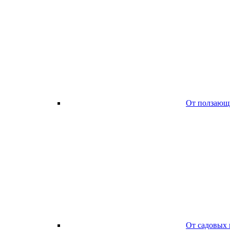
От ползающ
От садовых 