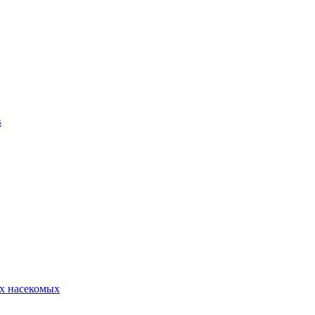
в
х насекомых