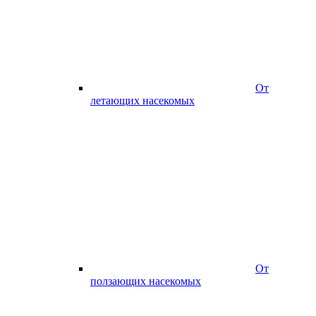
От
летающих насекомых
От
ползающих насекомых