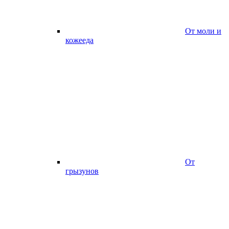
От моли и
кожееда
От
грызунов