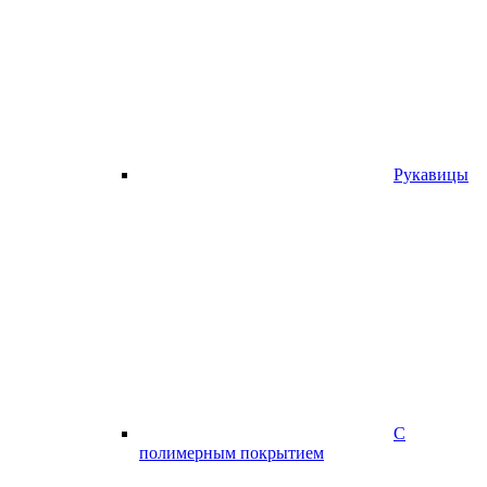
Рукавицы
С
полимерным покрытием