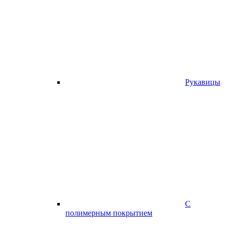
Рукавицы
С
полимерным покрытием