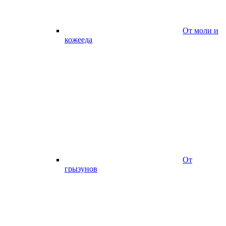
От моли и
кожееда
От
грызунов