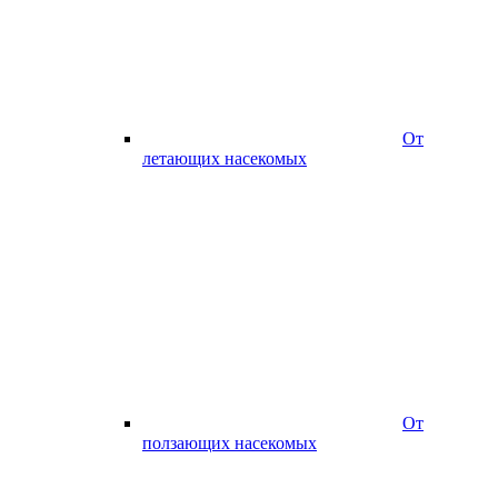
От
летающих насекомых
От
ползающих насекомых