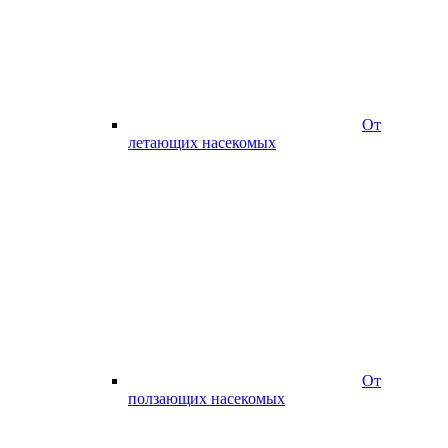
От
летающих насекомых
От
ползающих насекомых