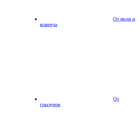
От моли и
кожееда
От
грызунов