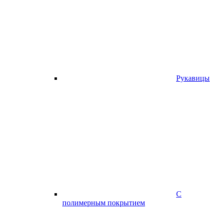
Рукавицы
С
полимерным покрытием