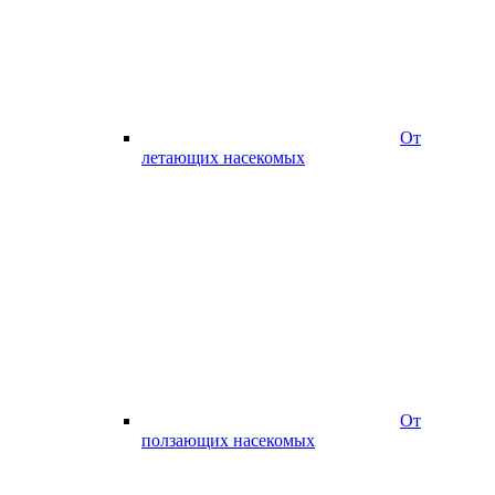
От
летающих насекомых
От
ползающих насекомых