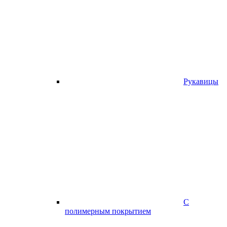
Рукавицы
С
полимерным покрытием