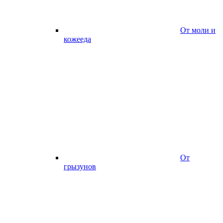
От моли и
кожееда
От
грызунов