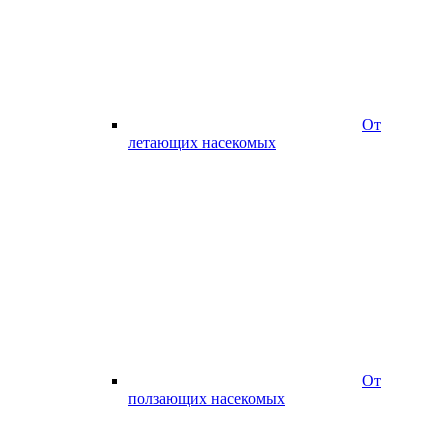
От
летающих насекомых
От
ползающих насекомых