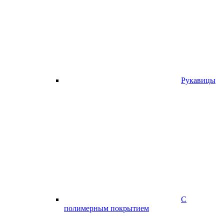
Рукавицы
С
полимерным покрытием