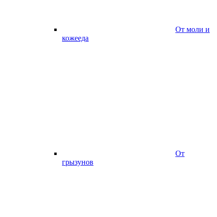
От моли и
кожееда
От
грызунов