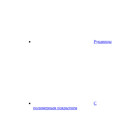
Рукавицы
С
полимерным покрытием