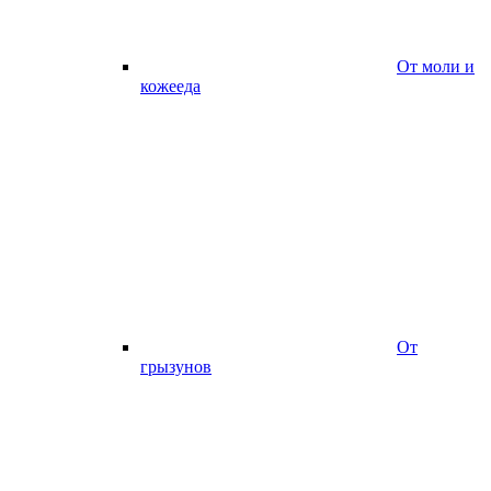
От моли и
кожееда
От
грызунов