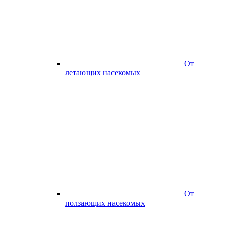
От
летающих насекомых
От
ползающих насекомых