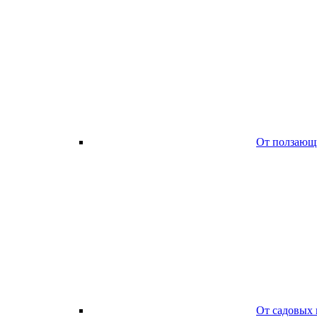
От ползающ
От садовых 