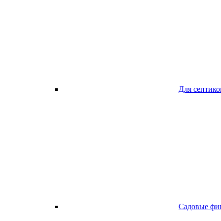
Для септико
Садовые фи