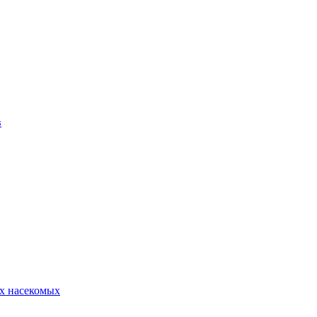
в
х насекомых