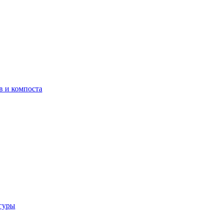
в и компоста
гуры