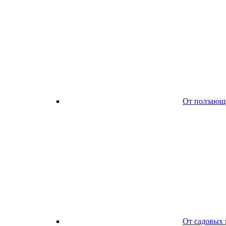
От ползающ
От садовых 