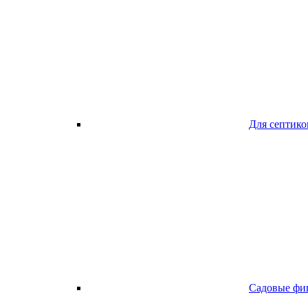
Для септико
Садовые фи