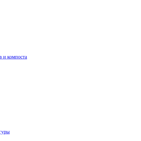
в и компоста
гуры