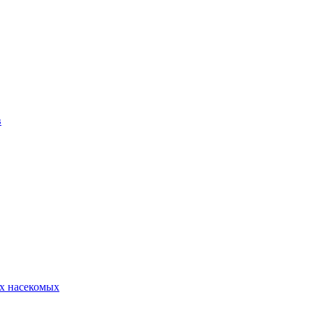
в
х насекомых