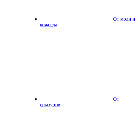
От моли и
кожееда
От
грызунов