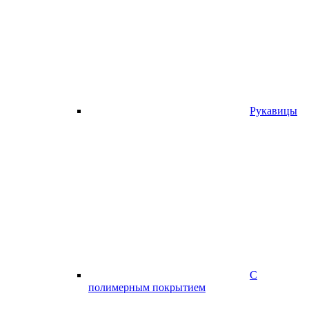
Рукавицы
С
полимерным покрытием