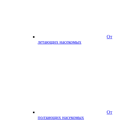
От
летающих насекомых
От
ползающих насекомых