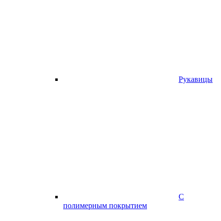
Рукавицы
С
полимерным покрытием