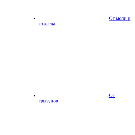
От моли и
кожееда
От
грызунов