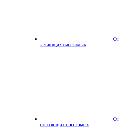
От
летающих насекомых
От
ползающих насекомых