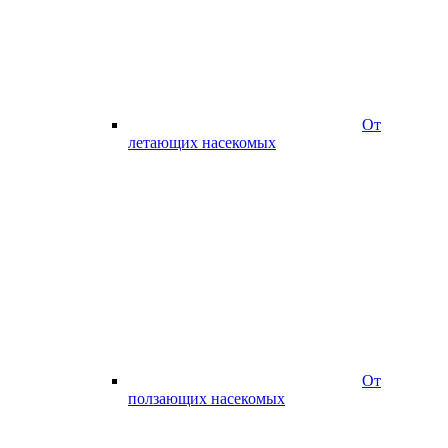
От
летающих насекомых
От
ползающих насекомых