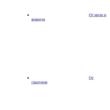
От моли и
кожееда
От
грызунов