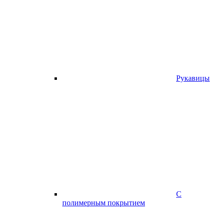
Рукавицы
С
полимерным покрытием