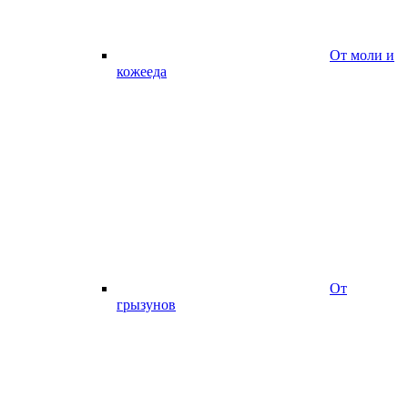
От моли и
кожееда
От
грызунов