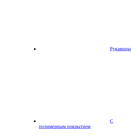
Рукавицы
С
полимерным покрытием