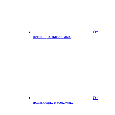
От
летающих насекомых
От
ползающих насекомых