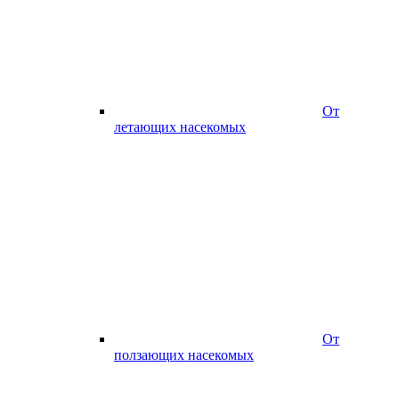
От
летающих насекомых
От
ползающих насекомых