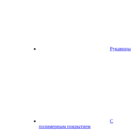
Рукавицы
С
полимерным покрытием