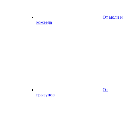
От моли и
кожееда
От
грызунов