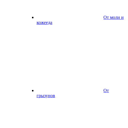
От моли и
кожееда
От
грызунов