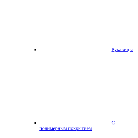
Рукавицы
С
полимерным покрытием