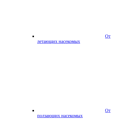
От
летающих насекомых
От
ползающих насекомых