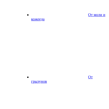
От моли и
кожееда
От
грызунов