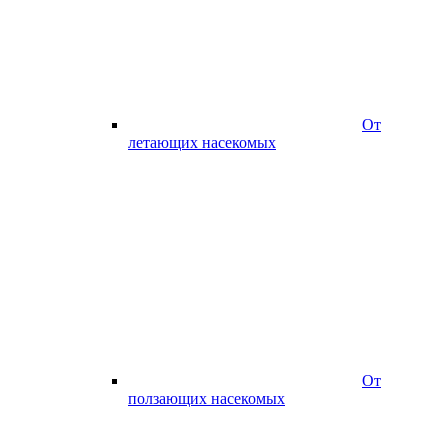
От
летающих насекомых
От
ползающих насекомых