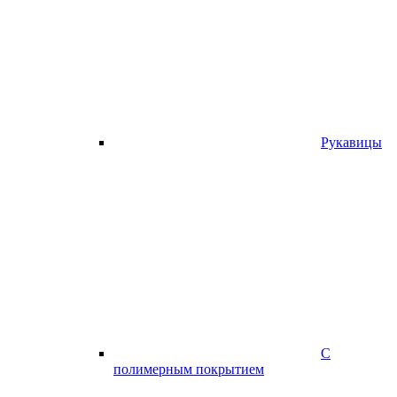
Рукавицы
С
полимерным покрытием