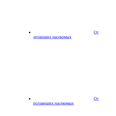
От
летающих насекомых
От
ползающих насекомых