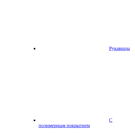
Рукавицы
С
полимерным покрытием