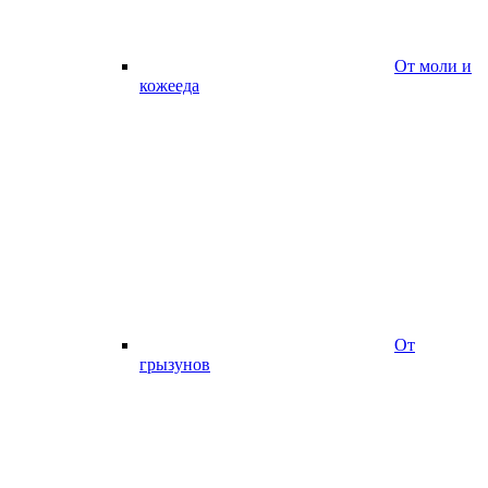
От моли и
кожееда
От
грызунов