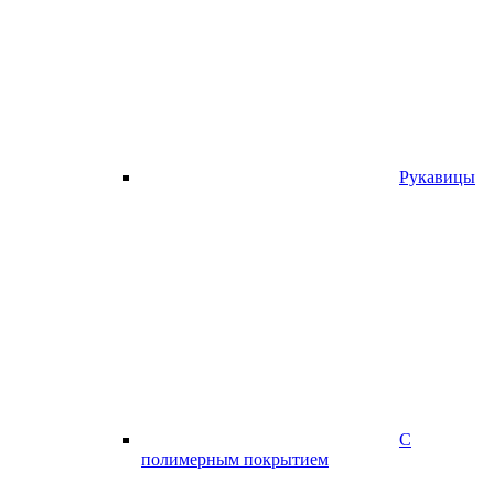
Рукавицы
С
полимерным покрытием