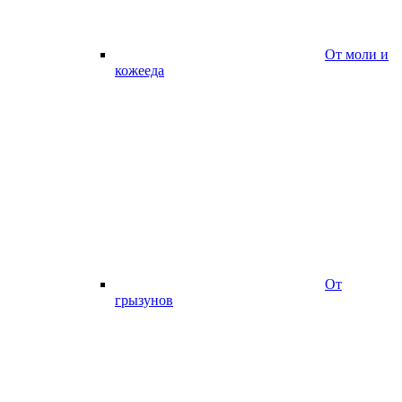
От моли и
кожееда
От
грызунов