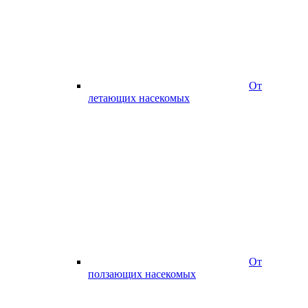
От
летающих насекомых
От
ползающих насекомых