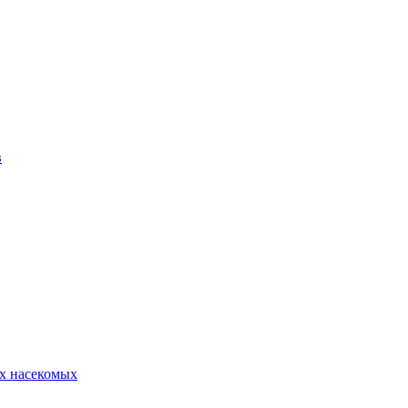
в
х насекомых