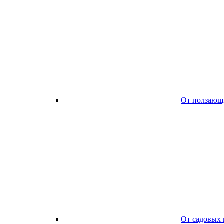
От ползающ
От садовых 