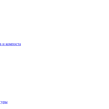
в и компоста
гуры