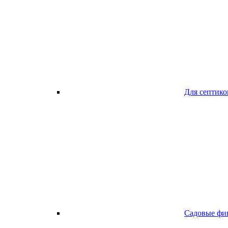
Для септико
Садовые фи