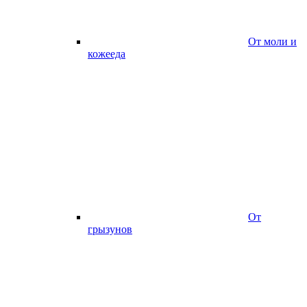
От моли и
кожееда
От
грызунов