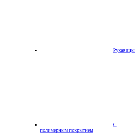
Рукавицы
С
полимерным покрытием