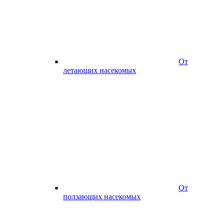
От
летающих насекомых
От
ползающих насекомых