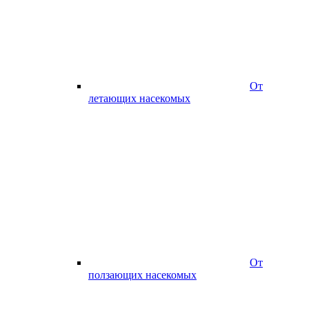
От
летающих насекомых
От
ползающих насекомых