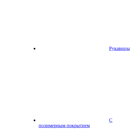
Рукавицы
С
полимерным покрытием