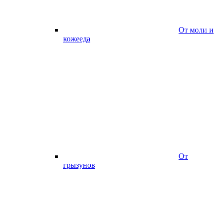
От моли и
кожееда
От
грызунов