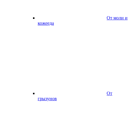
От моли и
кожееда
От
грызунов