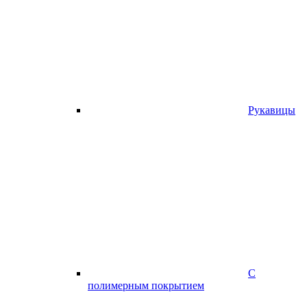
Рукавицы
С
полимерным покрытием