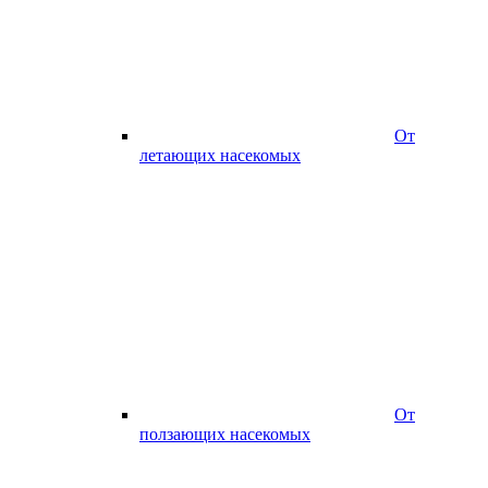
От
летающих насекомых
От
ползающих насекомых