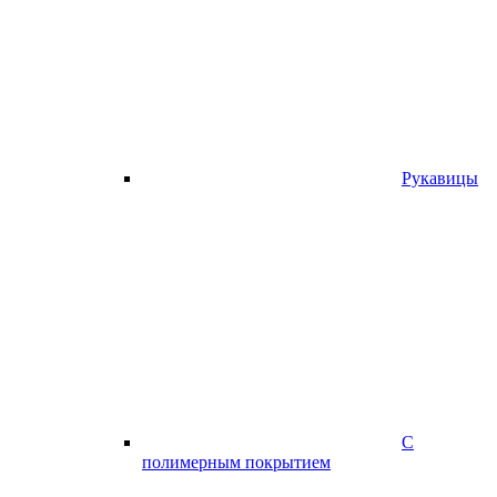
Рукавицы
С
полимерным покрытием