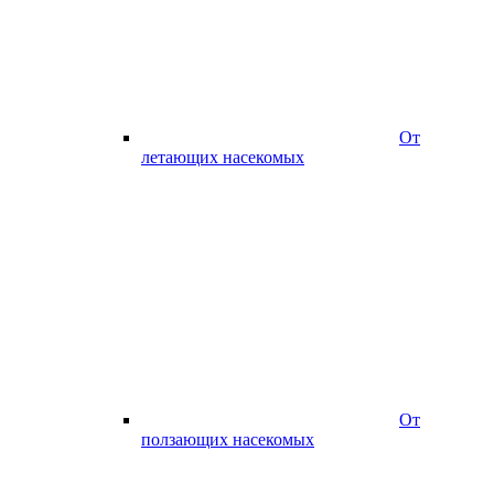
От
летающих насекомых
От
ползающих насекомых