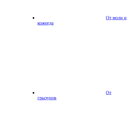
От моли и
кожееда
От
грызунов