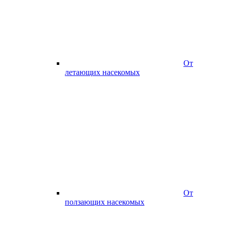
От
летающих насекомых
От
ползающих насекомых