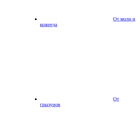
От моли и
кожееда
От
грызунов