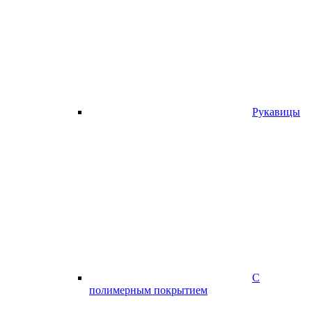
Рукавицы
С
полимерным покрытием