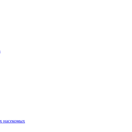
в
х насекомых