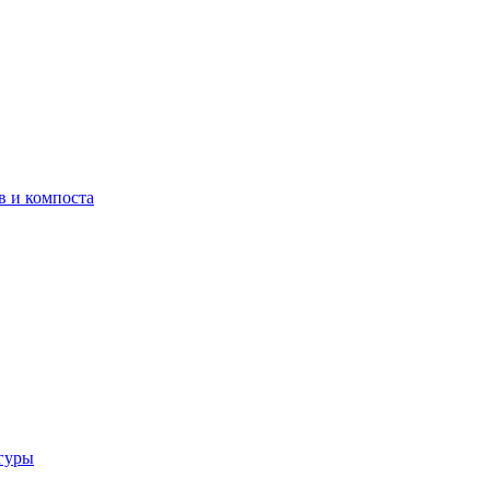
в и компоста
гуры