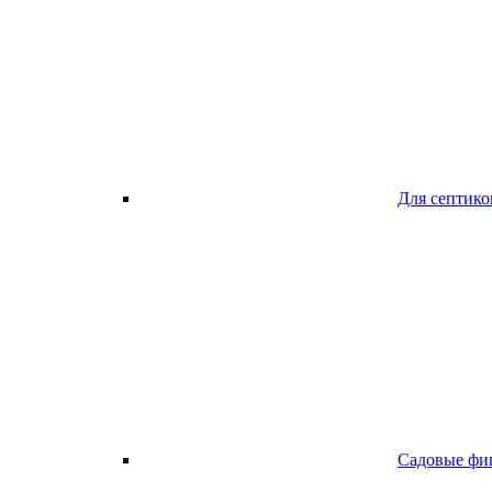
Для септико
Садовые фи