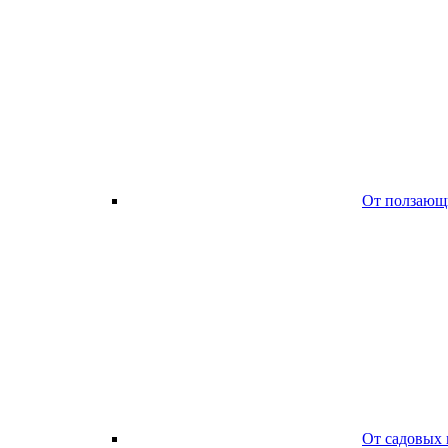
От ползающ
От садовых 